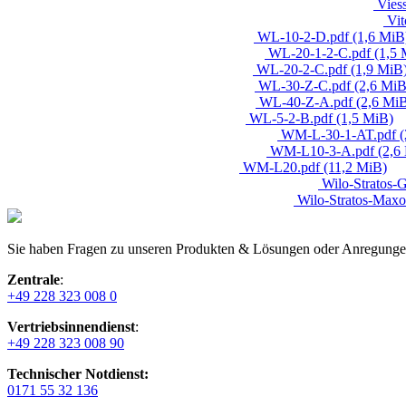
Vies
Vi
WL-10-2-D.pdf
(1,6 MiB
WL-20-1-2-C.pdf
(1,5 
WL-20-2-C.pdf
(1,9 MiB
WL-30-Z-C.pdf
(2,6 MiB
WL-40-Z-A.pdf
(2,6 Mi
WL-5-2-B.pdf
(1,5 MiB)
WM-L-30-1-AT.pdf
(
WM-L10-3-A.pdf
(2,6
WM-L20.pdf
(11,2 MiB)
Wilo-Stratos-
Wilo-Stratos-Max
Sie haben Fragen zu unseren Produkten & Lösungen oder Anregungen 
Zentrale
:
+49 228 323 008 0
Vertriebsinnendienst
:
+49 228 323 008 90
Technischer Notdienst:
0171 55 32 136