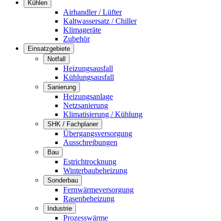
Kühlen
Airhandler / Lüfter
Kaltwassersatz / Chiller
Klimageräte
Zubehör
Einsatzgebiete
Notfall
Heizungsausfall
Kühlungsausfall
Sanierung
Heizungsanlage
Netzsanierung
Klimatisierung / Kühlung
SHK / Fachplaner
Übergangsversorgung
Ausschreibungen
Bau
Estrichtrocknung
Winterbaubeheizung
Sonderbau
Fernwärmeversorgung
Rasenbeheizung
Industrie
Prozesswärme