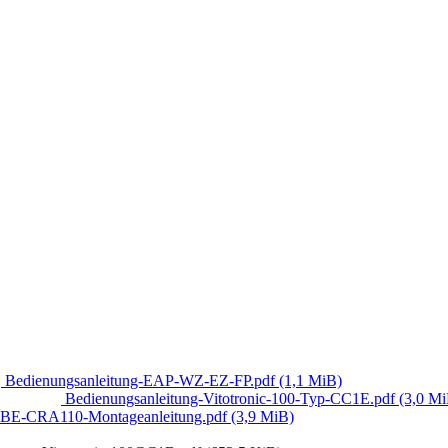
Bedienungsanleitung-EAP-WZ-EZ-FP.pdf
(1,1 MiB)
Bedienungsanleitung-Vitotronic-100-Typ-CC1E.pdf
(3,0 Mi
BE-CRA110-Montageanleitung.pdf
(3,9 MiB)