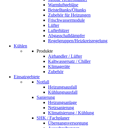
Warmluftgebläse
Beistelltanks/Öltanks
Zubehör für Heizungen
Frischwassermodule
Lüfter
Lufterhitzer
Abgasschalldämpfer
Regelgruppen/Heizkreisregelung
Kühlen
Produkte
Airhandler / Lüfter
Kaltwassersatz / Chiller
Klimageräte
Zubehör
Einsatzgebiete
Notfall
Heizungsausfall
Kühlungsausfall
Sanierung
Heizungsanlage
Netzsanierung
Klimatisierung / Kühlung
SHK / Fachplaner
Übergangsversorgung