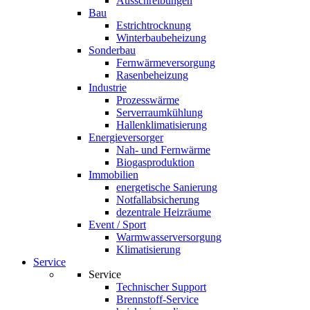
Ausschreibungen
Bau
Estrichtrocknung
Winterbaubeheizung
Sonderbau
Fernwärmeversorgung
Rasenbeheizung
Industrie
Prozesswärme
Serverraumkühlung
Hallenklimatisierung
Energieversorger
Nah- und Fernwärme
Biogasproduktion
Immobilien
energetische Sanierung
Notfallabsicherung
dezentrale Heizräume
Event / Sport
Warmwasserversorgung
Klimatisierung
Service
Service
Technischer Support
Brennstoff-Service