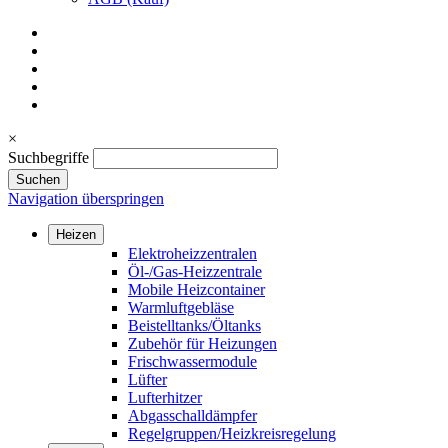
×
Suchbegriffe
Suchen
Navigation überspringen
Heizen
Elektroheizzentralen
Öl-/Gas-Heizzentrale
Mobile Heizcontainer
Warmluftgebläse
Beistelltanks/Öltanks
Zubehör für Heizungen
Frischwassermodule
Lüfter
Lufterhitzer
Abgasschalldämpfer
Regelgruppen/Heizkreisregelung