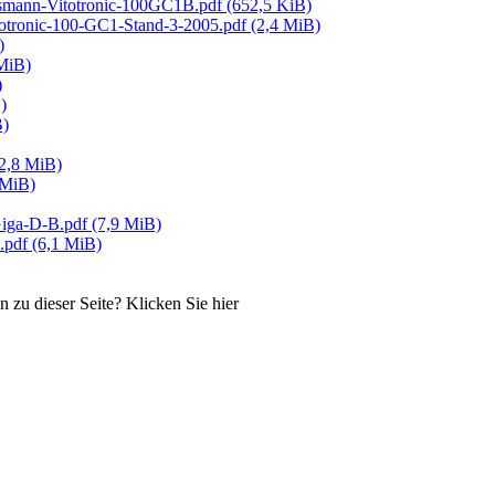
smann-Vitotronic-100GC1B.pdf
(652,5 KiB)
totronic-100-GC1-Stand-3-2005.pdf
(2,4 MiB)
)
MiB)
)
)
B)
2,8 MiB)
 MiB)
Giga-D-B.pdf
(7,9 MiB)
o.pdf
(6,1 MiB)
zu dieser Seite? Klicken Sie hier