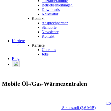
heizkurier.online
Betriebsanleitungen
Downloads
Kalkulator
Kontakt
Ansprechpartner
Standorte
Newsletter
Kontakt
Karriere
Karriere
Über uns
Jobs
Blog
Mobile Öl-/Gas-Wärmezentralen
ES
Stratos.pdf
(2,6 MiB)