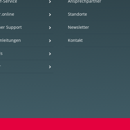
f-Service
Ansprechpartner
r.online
Standorte
her Support
Newsletter
nleitungen
Kontakt
ds
r