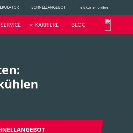
ALKULATOR
SCHNELLANGEBOT
heizkurier.online
SERVICE
KARRIERE
BLOG
ten:
 kühlen
HNELLANGEBOT