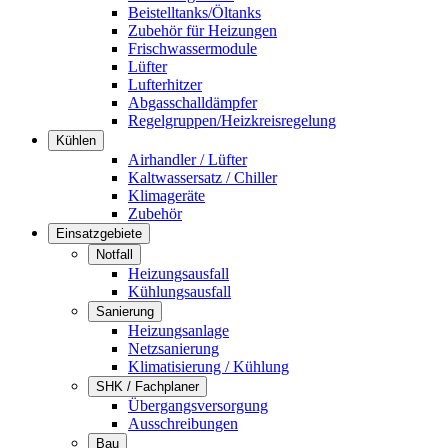
Beistelltanks/Öltanks
Zubehör für Heizungen
Frischwassermodule
Lüfter
Lufterhitzer
Abgasschalldämpfer
Regelgruppen/Heizkreisregelung
Kühlen
Airhandler / Lüfter
Kaltwassersatz / Chiller
Klimageräte
Zubehör
Einsatzgebiete
Notfall
Heizungsausfall
Kühlungsausfall
Sanierung
Heizungsanlage
Netzsanierung
Klimatisierung / Kühlung
SHK / Fachplaner
Übergangsversorgung
Ausschreibungen
Bau