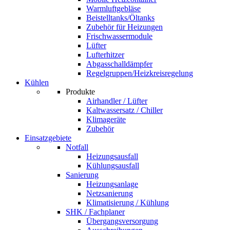
Warmluftgebläse
Beistelltanks/Öltanks
Zubehör für Heizungen
Frischwassermodule
Lüfter
Lufterhitzer
Abgasschalldämpfer
Regelgruppen/Heizkreisregelung
Kühlen
Produkte
Airhandler / Lüfter
Kaltwassersatz / Chiller
Klimageräte
Zubehör
Einsatzgebiete
Notfall
Heizungsausfall
Kühlungsausfall
Sanierung
Heizungsanlage
Netzsanierung
Klimatisierung / Kühlung
SHK / Fachplaner
Übergangsversorgung