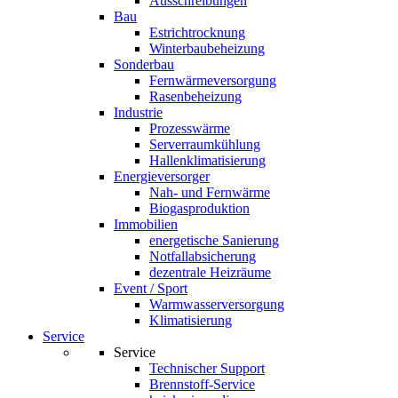
Ausschreibungen
Bau
Estrichtrocknung
Winterbaubeheizung
Sonderbau
Fernwärmeversorgung
Rasenbeheizung
Industrie
Prozesswärme
Serverraumkühlung
Hallenklimatisierung
Energieversorger
Nah- und Fernwärme
Biogasproduktion
Immobilien
energetische Sanierung
Notfallabsicherung
dezentrale Heizräume
Event / Sport
Warmwasserversorgung
Klimatisierung
Service
Service
Technischer Support
Brennstoff-Service