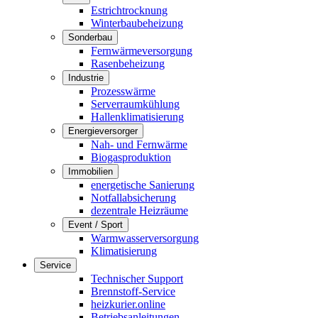
Estrichtrocknung
Winterbaubeheizung
Sonderbau
Fernwärmeversorgung
Rasenbeheizung
Industrie
Prozesswärme
Serverraumkühlung
Hallenklimatisierung
Energieversorger
Nah- und Fernwärme
Biogasproduktion
Immobilien
energetische Sanierung
Notfallabsicherung
dezentrale Heizräume
Event / Sport
Warmwasserversorgung
Klimatisierung
Service
Technischer Support
Brennstoff-Service
heizkurier.online
Betriebsanleitungen