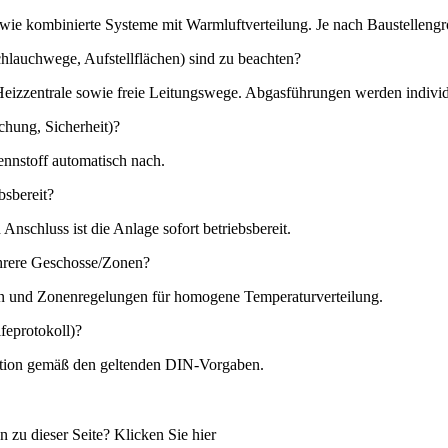
wie kombinierte Systeme mit Warmluftverteilung. Je nach Baustelleng
hlauchwege, Aufstellflächen) sind zu beachten?
Heizzentrale sowie freie Leitungswege. Abgasführungen werden individ
chung, Sicherheit)?
ennstoff automatisch nach.
bsbereit?
Anschluss ist die Anlage sofort betriebsbereit.
hrere Geschosse/Zonen?
ngen und Zonenregelungen für homogene Temperaturverteilung.
feprotokoll)?
tation gemäß den geltenden DIN‑Vorgaben.
zu dieser Seite? Klicken Sie hier