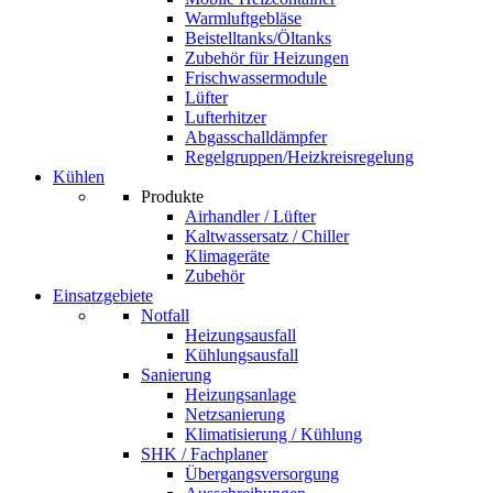
Warmluftgebläse
Beistelltanks/Öltanks
Zubehör für Heizungen
Frischwassermodule
Lüfter
Lufterhitzer
Abgasschalldämpfer
Regelgruppen/Heizkreisregelung
Kühlen
Produkte
Airhandler / Lüfter
Kaltwassersatz / Chiller
Klimageräte
Zubehör
Einsatzgebiete
Notfall
Heizungsausfall
Kühlungsausfall
Sanierung
Heizungsanlage
Netzsanierung
Klimatisierung / Kühlung
SHK / Fachplaner
Übergangsversorgung