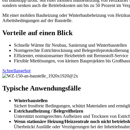
ein Baustopp droht. Mit einer mobilen Baubeheizung von Heizkurier ka
sondern senken auch die Betriebskosten um bis zu 50 Prozent im Ver
Mit einer mobilen Bauheizung oder Winterbaubeheizung von Heizkurie
Arbeitsbedingungen auf der Baustelle.
Vorteile auf einen Blick
Schnelle Wärme für Neubau, Sanierung und Winterbaustellen
Normgerechte Estrichtrocknung und Belegreifeprotokollierung
Effizienter, emissionsarmer Heizbetrieb mit Brennstoff-Service
Flexible Mietlösungen, von kleinen Bauprojekten bis Großbaus
Schnellangebot
Typische Anwendungsfälle
Winterbaustellen
Sichert frostfreie Bedingungen, schützt Materialien und ermög
Estrichaufheizung / Belegreifheizen
Unterstützt normgerechtes Aufheizen und Trocknen von Estric
Wenn stationäre Heizung/Heizzentrale noch nicht betriebsb
Überbrückt Ausfälle oder Verzögerungen bei der Inbetriebnahm