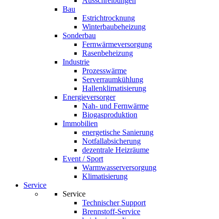
Ausschreibungen
Bau
Estrichtrocknung
Winterbaubeheizung
Sonderbau
Fernwärmeversorgung
Rasenbeheizung
Industrie
Prozesswärme
Serverraumkühlung
Hallenklimatisierung
Energieversorger
Nah- und Fernwärme
Biogasproduktion
Immobilien
energetische Sanierung
Notfallabsicherung
dezentrale Heizräume
Event / Sport
Warmwasserversorgung
Klimatisierung
Service
Service
Technischer Support
Brennstoff-Service