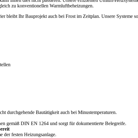
nn Ihnen dies nicht passieren. Unsere effizienten Umluft-Heizsysteme 
gleich zu konventionellen Warmluftbeheizungen.
r bleibt Ihr Bauprojekt auch bei Frost im Zeitplan. Unsere Systeme s
tellen
licht durchgehende Bautätigkeit auch bei Minustemperaturen.
hen gemäß DIN EN 1264 und sorgt für dokumentierte Belegreife.
ereit
e der festen Heizungsanlage.