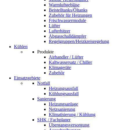
Warmluftgebläse
Beistelltanks/Öltanks
Zubehör für Heizungen
Frischwassermodule
Lüfter
Lufterhitzer
Abgasschalldämpfer
Regelgruppen/Heizkreisregelung
Kühlen
Produkte
Airhandler / Lüfter
Kaltwassersatz / Chiller
Klimageräte
Zubehör
Einsatzgebiete
Notfall
Heizungsausfall
Kühlungsausfall
Sanierung
Heizungsanlage
Netzsanierung
Klimatisierung / Kühlung
SHK / Fachplaner
Übergangsversorgung