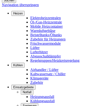
Suchen
Navigation überspringen
Heizen
Elektroheizzentralen
Öl-/Gas-Heizzentrale
Mobile Heizcontainer
Warmluftgebläse
Beistelltanks/Öltanks
Zubehör für Heizungen
Frischwassermodule
Lüfter
Lufterhitzer
Abgasschalldämpfer
Regelgruppen/Heizkreisregelung
Kühlen
Airhandler / Lüfter
Kaltwassersatz / Chiller
Klimageräte
Zubehör
Einsatzgebiete
Notfall
Heizungsausfall
Kühlungsausfall
Sanierung