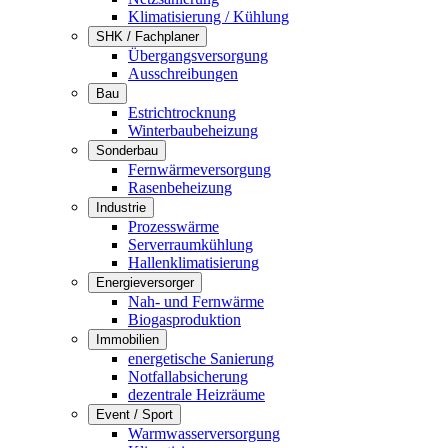
Klimatisierung / Kühlung
SHK / Fachplaner
Übergangsversorgung
Ausschreibungen
Bau
Estrichtrocknung
Winterbaubeheizung
Sonderbau
Fernwärmeversorgung
Rasenbeheizung
Industrie
Prozesswärme
Serverraumkühlung
Hallenklimatisierung
Energieversorger
Nah- und Fernwärme
Biogasproduktion
Immobilien
energetische Sanierung
Notfallabsicherung
dezentrale Heizräume
Event / Sport
Warmwasserversorgung