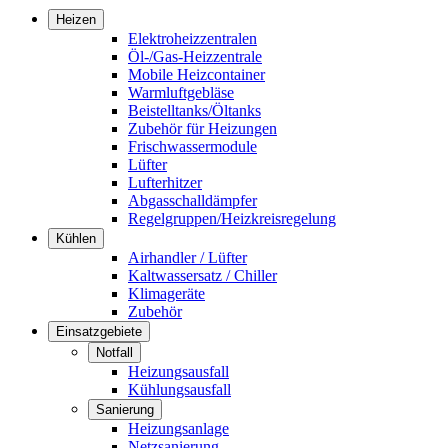
Heizen
Elektroheizzentralen
Öl-/Gas-Heizzentrale
Mobile Heizcontainer
Warmluftgebläse
Beistelltanks/Öltanks
Zubehör für Heizungen
Frischwassermodule
Lüfter
Lufterhitzer
Abgasschalldämpfer
Regelgruppen/Heizkreisregelung
Kühlen
Airhandler / Lüfter
Kaltwassersatz / Chiller
Klimageräte
Zubehör
Einsatzgebiete
Notfall
Heizungsausfall
Kühlungsausfall
Sanierung
Heizungsanlage
Netzsanierung