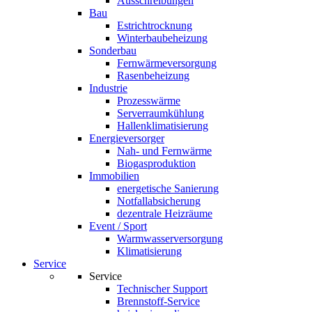
Ausschreibungen
Bau
Estrichtrocknung
Winterbaubeheizung
Sonderbau
Fernwärmeversorgung
Rasenbeheizung
Industrie
Prozesswärme
Serverraumkühlung
Hallenklimatisierung
Energieversorger
Nah- und Fernwärme
Biogasproduktion
Immobilien
energetische Sanierung
Notfallabsicherung
dezentrale Heizräume
Event / Sport
Warmwasserversorgung
Klimatisierung
Service
Service
Technischer Support
Brennstoff-Service