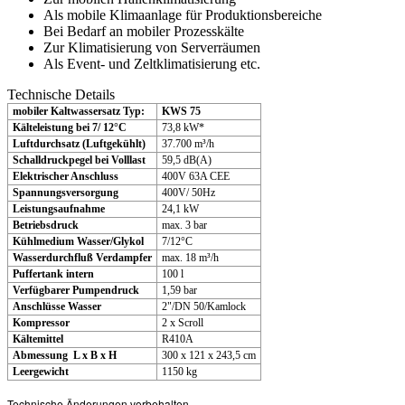
Als mobile Klimaanlage für Produktionsbereiche
Bei Bedarf an mobiler Prozesskälte
Zur Klimatisierung von Serverräumen
Als Event- und Zeltklimatisierung etc.
Technische Details
mobiler Kaltwassersatz Typ:
KWS 75
Kälteleistung bei 7/ 12°C
73,8 kW*
Luftdurchsatz (Luftgekühlt)
37.700 m³/h
Schalldruckpegel bei Volllast
59,5 dB(A)
Elektrischer Anschluss
400V 63A CEE
Spannungsversorgung
400V/ 50Hz
Leistungsaufnahme
24,1 kW
Betriebsdruck
max. 3 bar
Kühlmedium Wasser/Glykol
7/12°C
Wasserdurchfluß Verdampfer
max. 18 m³/h
Puffertank intern
100 l
Verfügbarer Pumpendruck
1,59 bar
Anschlüsse Wasser
2"/DN 50/Kamlock
Kompressor
2 x Scroll
Kältemittel
R410A
Abmessung L x B x H
300 x 121 x 243,5 cm
Leergewicht
1150 kg
Technische Änderungen vorbehalten.