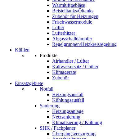
Warmluftgebläse
Beistelltanks/Öltanks
Zubehör für Heizungen
Frischwassermodule
Lüfter
Lufterhitzer
Abgasschalldämpfer
Regelgruppen/Heizkreisregelung
Kühlen
Produkte
Airhandler / Lüfter
Kaltwassersatz / Chiller
Klimageräte
Zubehör
Einsatzgebiete
Notfall
Heizungsausfall
Kühlungsausfall
Sanierung
Heizungsanlage
Netzsanierung
Klimatisierung / Kühlung
SHK / Fachplaner
Übergangsversorgung