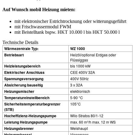
Auf Wunsch mobil Heizung mieten:
mit elektronischer Estrichtrocknung oder witterungsgeführt
mit Frischwassermodul FWM
mit Beistelltank bspw. HKT 10.000 l bis HKT 50.000 l
Technische Details
Wärmezentrale Typ:
WZ 1000
Betriebsart
Heizöl/optional Erdgas oder
Flüssiggas
Heizleistungsbereich
bis 1000 kW
Elektrischer Anschluss
CEE 400V 32A
Spannungsversorgung
400V 50Hz
Absicherung bauseitig
3 x 32A
Heizungsmischer
elektronisch
Temperatureinstellbereich
5-90 °C
Sicherheitstemperaturbegrenzer
105°C
(STB)
Hocheffizienz-Heizungspumpe
Wilo Stratos 80/1-12
Leistung Heizungspumpe
max. 60 m³/h max. 12 m WS
Heizungsbrenner
Weishaupt
Heizungskessel
Viessmann