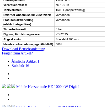
Verbrauch Vollast
ca. 100 l/h
Tankvolumen
1500 l (doppelwandig)
Externer Anschluss für Zusatztank
vorhanden
Frostschutzsicherung
vorhanden
(elektr. Heizgebläse)
Sicherheitsventil
6 bar
Eignung für Heizungwasser
VDI 2035
Abgaskamin
Edelstahl 300 mm
Membran-Ausdehnungsgefäß (MAG)
500 l
Download Betriebsanleitung
Fragen zum Artikel?
Ähnliche Artikel
1
Zubehör
16
Mobile Heizzentrale HZ 1000 kW Digital