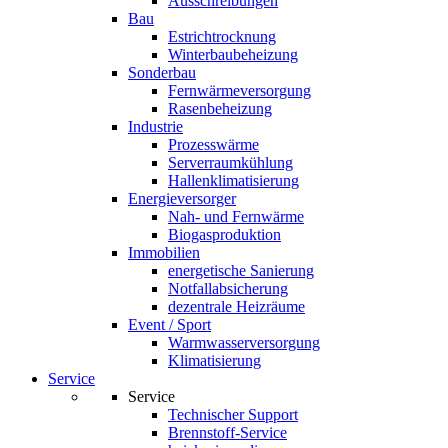
Ausschreibungen
Bau
Estrichtrocknung
Winterbaubeheizung
Sonderbau
Fernwärmeversorgung
Rasenbeheizung
Industrie
Prozesswärme
Serverraumkühlung
Hallenklimatisierung
Energieversorger
Nah- und Fernwärme
Biogasproduktion
Immobilien
energetische Sanierung
Notfallabsicherung
dezentrale Heizräume
Event / Sport
Warmwasserversorgung
Klimatisierung
Service
Service
Technischer Support
Brennstoff-Service