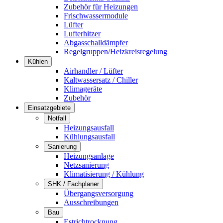
Zubehör für Heizungen
Frischwassermodule
Lüfter
Lufterhitzer
Abgasschalldämpfer
Regelgruppen/Heizkreisregelung
Kühlen
Airhandler / Lüfter
Kaltwassersatz / Chiller
Klimageräte
Zubehör
Einsatzgebiete
Notfall
Heizungsausfall
Kühlungsausfall
Sanierung
Heizungsanlage
Netzsanierung
Klimatisierung / Kühlung
SHK / Fachplaner
Übergangsversorgung
Ausschreibungen
Bau
Estrichtrocknung