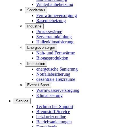
Winterbaubeheizung
Sonderbau
Fernwärmeversorgung
Rasenbeheizung
Industrie
Prozesswärme
Serverraumkühlung
Hallenklimatisierung
Energieversorger
Nah- und Fernwärme
Biogasproduktion
Immobilien
energetische Sanierung
Notfallabsicherung
dezentrale Heizräume
Event / Sport
Warmwasserversorgung
Klimatisierung
Service
Technischer Support
Brennstoff-Service
heizkurier.online
Betriebsanleitungen
Downloads