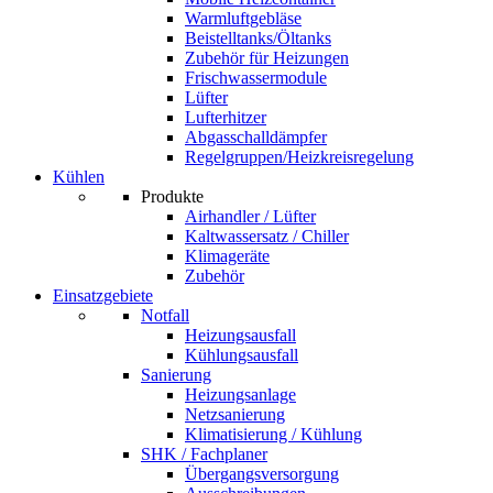
Warmluftgebläse
Beistelltanks/Öltanks
Zubehör für Heizungen
Frischwassermodule
Lüfter
Lufterhitzer
Abgasschalldämpfer
Regelgruppen/Heizkreisregelung
Kühlen
Produkte
Airhandler / Lüfter
Kaltwassersatz / Chiller
Klimageräte
Zubehör
Einsatzgebiete
Notfall
Heizungsausfall
Kühlungsausfall
Sanierung
Heizungsanlage
Netzsanierung
Klimatisierung / Kühlung
SHK / Fachplaner
Übergangsversorgung