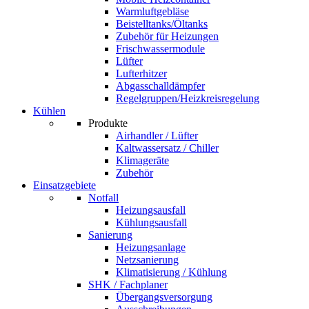
Warmluftgebläse
Beistelltanks/Öltanks
Zubehör für Heizungen
Frischwassermodule
Lüfter
Lufterhitzer
Abgasschalldämpfer
Regelgruppen/Heizkreisregelung
Kühlen
Produkte
Airhandler / Lüfter
Kaltwassersatz / Chiller
Klimageräte
Zubehör
Einsatzgebiete
Notfall
Heizungsausfall
Kühlungsausfall
Sanierung
Heizungsanlage
Netzsanierung
Klimatisierung / Kühlung
SHK / Fachplaner
Übergangsversorgung