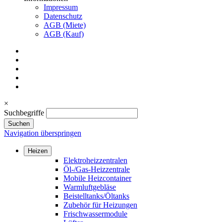
Impressum
Datenschutz
AGB (Miete)
AGB (Kauf)
×
Suchbegriffe
Suchen
Navigation überspringen
Heizen
Elektroheizzentralen
Öl-/Gas-Heizzentrale
Mobile Heizcontainer
Warmluftgebläse
Beistelltanks/Öltanks
Zubehör für Heizungen
Frischwassermodule