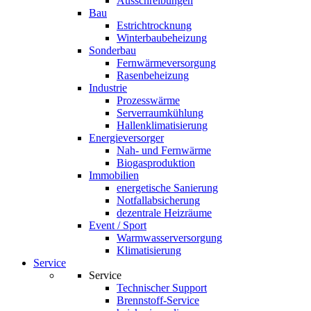
Ausschreibungen
Bau
Estrichtrocknung
Winterbaubeheizung
Sonderbau
Fernwärmeversorgung
Rasenbeheizung
Industrie
Prozesswärme
Serverraumkühlung
Hallenklimatisierung
Energieversorger
Nah- und Fernwärme
Biogasproduktion
Immobilien
energetische Sanierung
Notfallabsicherung
dezentrale Heizräume
Event / Sport
Warmwasserversorgung
Klimatisierung
Service
Service
Technischer Support
Brennstoff-Service